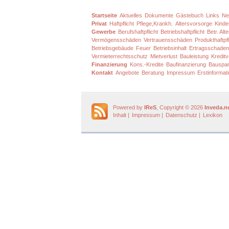
Startseite
Aktuelles
Dokumente
Gästebuch
Links
Ne
Privat
Haftpflicht
Pflege,Krankh.
Altersvorsorge
Kinde
Gewerbe
Berufshaftpflicht
Betriebshaftpflicht
Betr. Al
Vermögensschäden
Vertrauensschäden
Produkthaftpfl
Betriebsgebäude
Feuer
Betriebsinhalt
Ertragsschaden
Vermieterrechtsschutz
Mietverlust
Bauleistung
Kredit
Finanzierung
Kons.-Kredite
Baufinanzierung
Bauspa
Kontakt
Angebote
Beratung
Impressum
Erstinformat
Powered by
IReS
, Copyright © 2026
Inveda.n
Inhalt
|
Impressum
|
Datenschutz
|
Lexikon